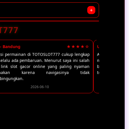
rlu proses yang rumit.
+
yang responsif, serta pengalaman penggunaan
T777
f - Bandung
★★★★☆
Ucup - Medan
ksi permainan di TOTOSLOT777 cukup lengkap
Akses TOTOSLO
selalu ada pembaruan. Menurut saya ini salah
menggunakan 
 link slot gacor online yang paling nyaman
berjalan lancar
unakan karena navigasinya tidak
tersusun rapi s
ingungkan.
2026-06-10