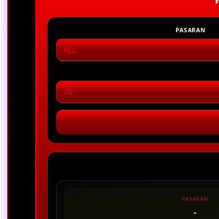
PASARAN
PASARAN
-