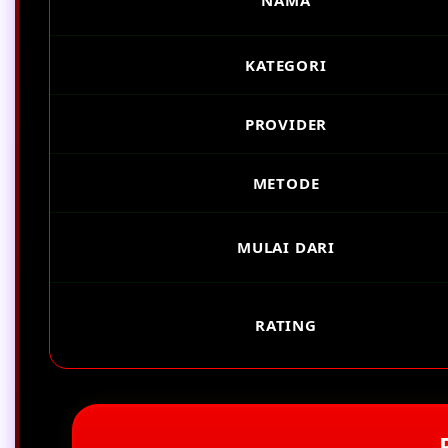
NAMA
KATEGORI
PROVIDER
METODE
MULAI DARI
RATING