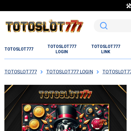
Search
TOTOSLOT777
TOTOSLOT777
TOTOSLOT777
LOGIN
LINK
TOTOSLOT777
TOTOSLOT777 LOGIN
TOTOSLOT77