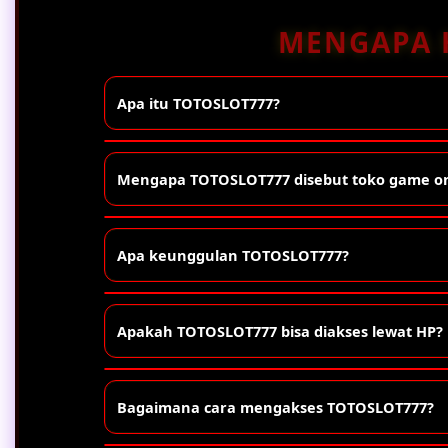
MENGAPA H
Apa itu TOTOSLOT777?
TOTOSLOT777 adalah platfor
Mengapa TOTOSLOT777 disebut toko game onli
Karena menawarkan l
Apa keunggulan TOTOSLOT777?
Memiliki akses ce
Apakah TOTOSLOT777 bisa diakses lewat HP?
Ya, TOTOSLO
Bagaimana cara mengakses TOTOSLOT777?