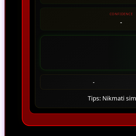
CONFIDENCE
-
-
Tips: Nikmati si