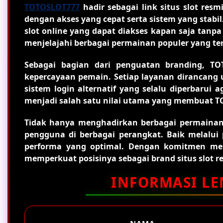
TOTOSLOT777
hadir sebagai link situs slot re
dengan akses yang cepat serta sistem yang sta
slot online yang dapat diakses kapan saja ta
menjelajahi berbagai permainan populer yang te
Sebagai bagian dari penguatan branding, 
kepercayaan pemain. Setiap layanan dirancang 
sistem login alternatif yang selalu diperbarui
menjadi salah satu nilai utama yang membuat T
Tidak hanya menghadirkan berbagai permaina
pengguna di berbagai perangkat. Baik melal
performa yang optimal. Dengan komitmen meng
memperkuat posisinya sebagai brand situs slot r
INFORMASI LE