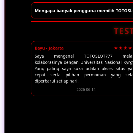
TOTOSLOT777 dapat dia
Mengapa banyak pengguna memilih TOTOSL
Banyak pengguna memilih TOTOSLOT777 karena
TES
Bayu - Jakarta
★★★★
Saya mengenal TOTOSLOT777 melal
kolaborasinya dengan Universitas Nasional Kyrg
Yang paling saya suka adalah akses situs ya
cepat serta pilihan permainan yang sela
diperbarui setiap hari.
2026-06-14