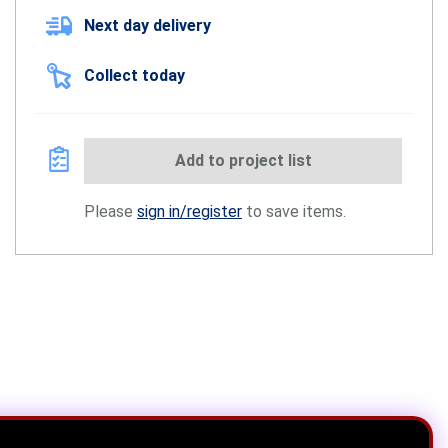
Next day delivery
Collect today
Add to project list
Please
sign in/register
to save items.