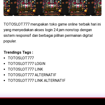
TOTOSLOT777 merupakan toko game online terbaik hari ini
yang menyediakan akses login 24 jam nonstop dengan
sistem responsif dan berbagai pilihan permainan digital
populer.
Trendings Tags :
TOTOSLOT777
TOTOSLOT777 LOGIN
TOTOSLOT777 LINK
TOTOSLOT777 ALTERNATIF
TOTOSLOT777 LINK ALTERNATIF