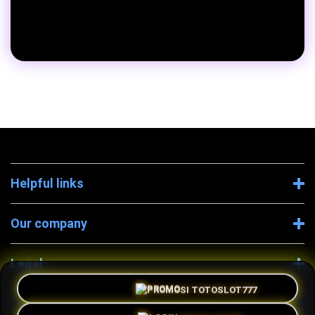
Helpful links
Our company
Legal
PROMO
Company Information