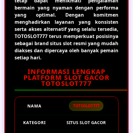
tetap dapat menikmati pengalaman
bermain yang nyaman dengan performa
yang optimal. Dengan komitmen
menghadirkan layanan yang konsisten
serta akses alternatif yang selalu tersedia,
TOTOSLOT777 terus memperkuat posisinya
sebagai brand situs slot resmi yang mudah
diakses dan dipercaya oleh banyak pemain
setiap hari.
INFORMASI LENGKAP
PLATFORM SLOT GACOR
TOTOSLOT777
NAMA
TOTOSLOT777
KATEGORI
SITUS SLOT GACOR