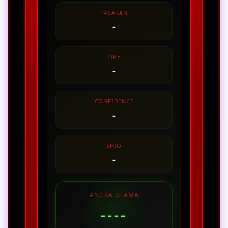
PASARAN
-
TIPE
-
CONFIDENCE
-
SHIO
-
ANGKA UTAMA
----